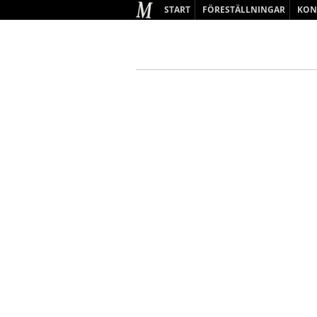
START
FÖRESTÄLLNINGAR
KON
BARN & UNGDOM
VUXEN
KOMMANDE