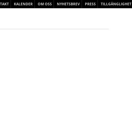
Hoppa
TAKT
KALENDER
OM OSS
NYHETSBREV
PRESS
TILLGÄNGLIGHET
till
innehåll