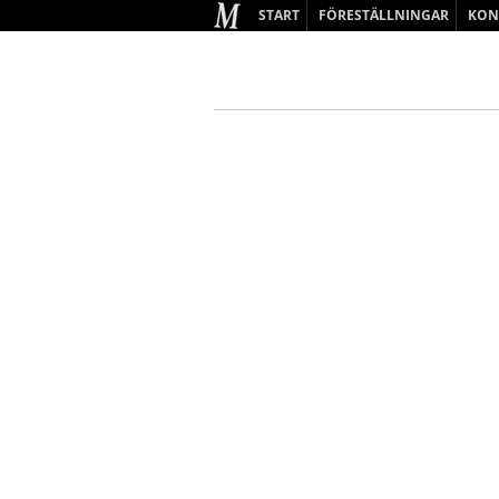
START
FÖRESTÄLLNINGAR
KON
BARN & UNGDOM
VUXEN
KOMMANDE