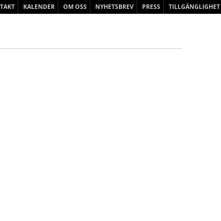
Hoppa
TAKT
KALENDER
OM OSS
NYHETSBREV
PRESS
TILLGÄNGLIGHET
till
innehåll