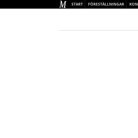
START
FÖRESTÄLLNINGAR
KON
BARN & UNGDOM
VUXEN
KOMMANDE