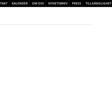
Hoppa
TAKT
KALENDER
OM OSS
NYHETSBREV
PRESS
TILLGÄNGLIGHET
till
innehåll