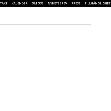
Hoppa
TAKT
KALENDER
OM OSS
NYHETSBREV
PRESS
TILLGÄNGLIGHET
till
innehåll