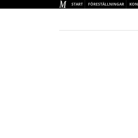
START
FÖRESTÄLLNINGAR
KON
BARN & UNGDOM
VUXEN
KOMMANDE