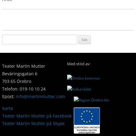
Sök
efter:
←
Tillbaka till Kontakt/Personal
Med stöd av:
Teater Martin Mutter
Beväringsgatan 6
703 65 Örebro
Telefon: 019-10 10 24
Epost:
info@martinmutter.com
Karta
Teater Martin Mutter på Facebook
Teater Martin Mutter på Skype