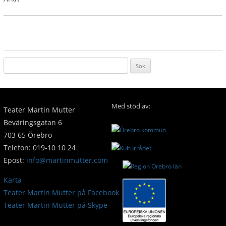
Sök
efter:
←
Tillbaka till Kontakt/Personal
Med stöd av:
Teater Martin Mutter
Beväringsgatan 6
703 65 Örebro
Telefon: 019-10 10 24
Epost:
info@martinmutter.com
Karta
Teater Martin Mutter på Facebook
Teater Martin Mutter på Skype