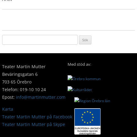
Sök
efter:
←
Tillbaka till Kontakt/Personal
Med stöd av:
Teater Martin Mutter
Beväringsgatan 6
703 65 Örebro
Telefon: 019-10 10 24
Epost:
info@martinmutter.com
Karta
Teater Martin Mutter på Facebook
Teater Martin Mutter på Skype